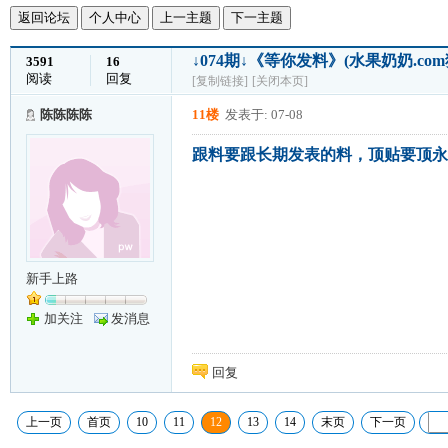
返回论坛
个人中心
上一主题
下一主题
↓074期↓《等你发料》(水果奶奶.c
3591
16
阅读
回复
[复制链接]
[关闭本页]
陈陈陈陈
11楼
发表于: 07-08
跟料要跟长期发表的料，顶贴要顶永
新手上路
加关注
发消息
回复
上一页
首页
10
11
12
13
14
末页
下一页