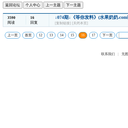
返回论坛
个人中心
上一主题
下一主题
↓074期↓《等你发料》(水果奶奶.c
3590
16
阅读
回复
[复制链接]
[关闭本页]
上一页
首页
12
13
14
15
16
17
下一页
|
联系我们
无