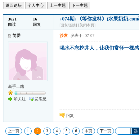
返回论坛
个人中心
上一主题
下一主题
↓074期↓《等你发料》(水果奶奶.c
3621
16
阅读
回复
[复制链接]
[关闭本页]
简爱
沙发
发表于: 07-07
喝水不忘挖井人，让我们常怀一棵感
新手上路
加关注
发消息
回复
上一页
1
2
3
4
5
6
末页
下一页
选