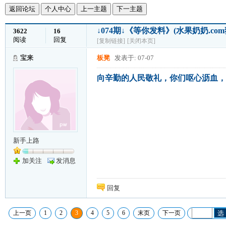
返回论坛
个人中心
上一主题
下一主题
↓074期↓《等你发料》(水果奶奶.c
3622
16
阅读
回复
[复制链接]
[关闭本页]
宝来
板凳
发表于: 07-07
向辛勤的人民敬礼，你们呕心沥血，
新手上路
加关注
发消息
回复
上一页
1
2
3
4
5
6
末页
下一页
选