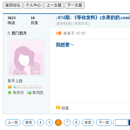
返回论坛
个人中心
上一主题
下一主题
↓074期↓《等你发料》(水果奶奶.c
3623
16
阅读
回复
[复制链接]
[关闭本页]
西门邪月
5楼
发表于: 07-07
我想要`~
新手上路
加关注
发消息
回复
上一页
首页
4
5
6
7
8
末页
下一页