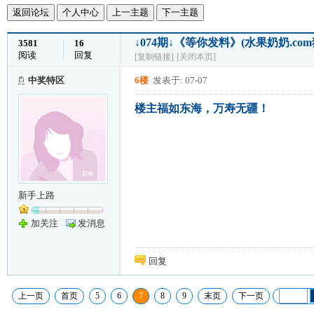
返回论坛
个人中心
上一主题
下一主题
↓074期↓《等你发料》(水果奶奶.c
3581
16
阅读
回复
[复制链接]
[关闭本页]
中奖特区
6楼
发表于: 07-07
楼主福如东海，万寿无疆！
新手上路
加关注
发消息
回复
上一页
首页
5
6
7
8
9
末页
下一页