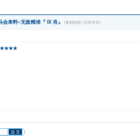
马会来料÷无敌精准『 Ⅸ 肖』
[复制链接]
[关闭本页]
★★★★
选 页