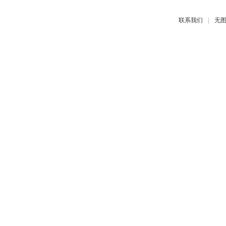
|
联系我们
无