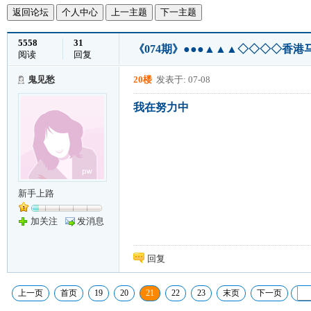
返回论坛
个人中心
上一主题
下一主题
5558
31
《074期》●●●▲▲▲◇◇◇◇香港
阅读
回复
鬼见愁
20楼
发表于: 07-08
我在努力中
新手上路
加关注
发消息
回复
上一页
首页
19
20
21
22
23
末页
下一页