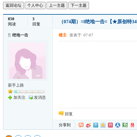
返回论坛
个人中心
上一主题
下一主题
850
3
（074期）≡‖绝地一击≡【★原创特
阅读
回复
绝地一击
楼主
发表于: 07-07
新手上路
加关注
发消息
回复
分享到