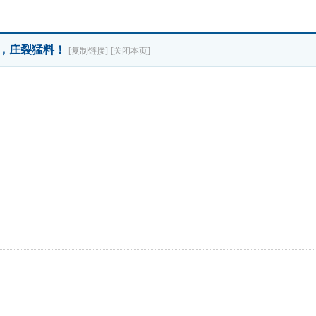
挑战，庄裂猛料！
[复制链接]
[关闭本页]