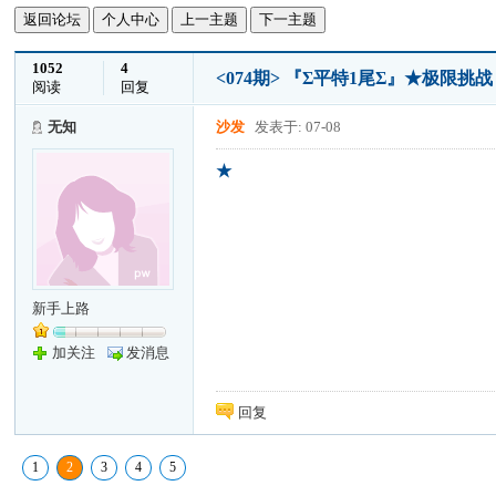
返回论坛
个人中心
上一主题
下一主题
1052
4
<074期> 『Σ平特1尾Σ』★极限
阅读
回复
无知
沙发
发表于: 07-08
★
新手上路
加关注
发消息
回复
1
2
3
4
5