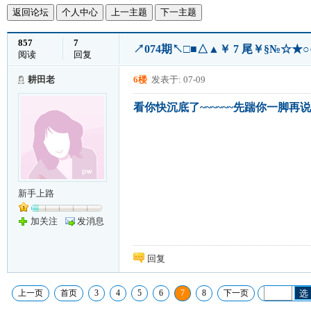
返回论坛
个人中心
上一主题
下一主题
857
7
↗074期↖□■△▲￥ 7 尾￥§№
阅读
回复
耕田老
6楼
发表于: 07-09
看你快沉底了~~~~~~先踹你一脚再说~~
新手上路
加关注
发消息
回复
上一页
首页
3
4
5
6
7
8
下一页
选