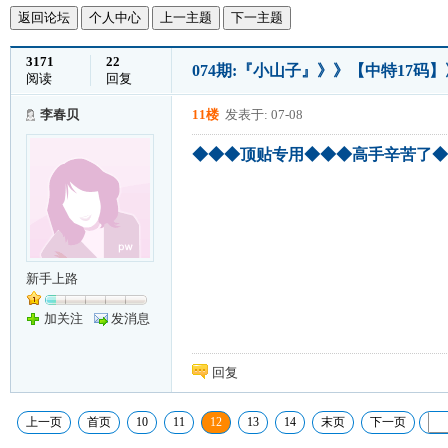
返回论坛
个人中心
上一主题
下一主题
3171
22
074期:『小山子』》》【中特17码
阅读
回复
李春贝
11楼
发表于: 07-08
◆◆◆顶贴专用◆◆◆高手辛苦了◆
新手上路
加关注
发消息
回复
上一页
首页
10
11
12
13
14
末页
下一页