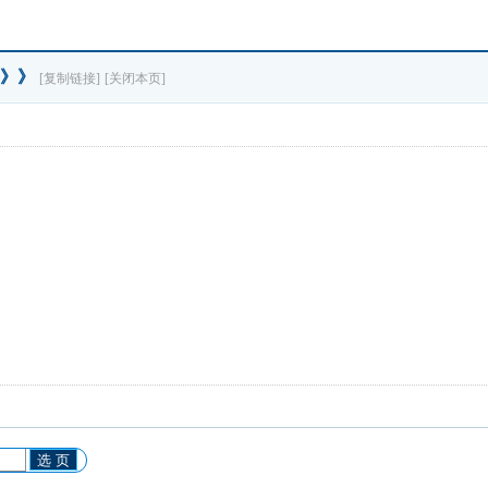
】》》
[复制链接]
[关闭本页]
选 页