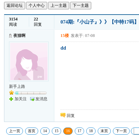
返回论坛
个人中心
上一主题
下一主题
3154
22
074期:『小山子』》》【中特17码
阅读
回复
夜猫啊
15楼
发表于: 07-08
dd
新手上路
加关注
发消息
回复
上一页
首页
14
15
16
17
18
末页
下一页