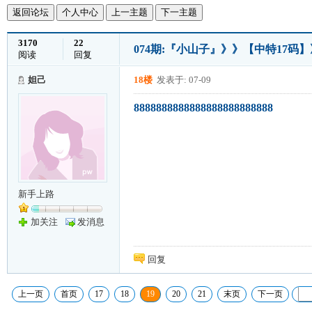
返回论坛
个人中心
上一主题
下一主题
3170
22
074期:『小山子』》》【中特17码
阅读
回复
妲己
18楼
发表于: 07-09
8888888888888888888888888
新手上路
加关注
发消息
回复
上一页
首页
17
18
19
20
21
末页
下一页