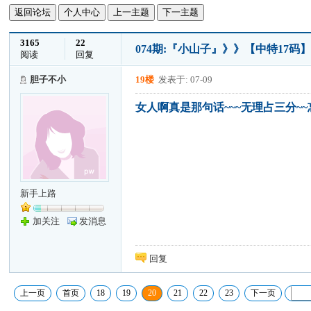
返回论坛
个人中心
上一主题
下一主题
3165
22
074期:『小山子』》》【中特17码
阅读
回复
胆子不小
19楼
发表于: 07-09
女人啊真是那句话~~~无理占三分~~
新手上路
加关注
发消息
回复
上一页
首页
18
19
20
21
22
23
下一页