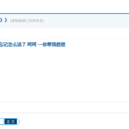
】》》
[复制链接]
[关闭本页]
忘记怎么说了 呵呵 ~~你帮我想想
选 页