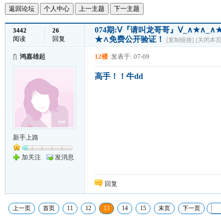
返回论坛
个人中心
上一主题
下一主题
074期:Ⅴ『请叫龙哥哥』Ⅴ_∧★∧
3442
26
阅读
回复
★∧免费公开验证！
[复制链接]
[关闭本页
鸿嘉雄起
12楼
发表于: 07-09
高手！！牛dd
新手上路
加关注
发消息
回复
上一页
首页
11
12
13
14
15
末页
下一页