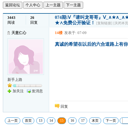
返回论坛
个人中心
上一主题
下一主题
074期:Ⅴ『请叫龙哥哥』Ⅴ_∧★∧
3443
26
阅读
回复
★∧免费公开验证！
[复制链接]
[关闭本页
天意仁心
14楼
发表于: 07-09
真诚的希望在以后的六合道路上有你
新手上路
加关注
发消息
回复
上一页
首页
13
14
15
16
17
末页
下一页