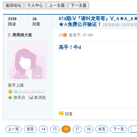
返回论坛
个人中心
上一主题
下一主题
074期:Ⅴ『请叫龙哥哥』Ⅴ_∧★∧
3559
26
阅读
回复
★∧免费公开验证！
[复制链接]
[关闭本页
周周得大奖
15楼
发表于: 07-09
高手！牛d
新手上路
加关注
发消息
回复
上一页
首页
14
15
16
17
18
末页
下一页