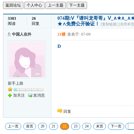
返回论坛
个人中心
上一主题
下一主题
074期:Ⅴ『请叫龙哥哥』Ⅴ_∧★∧
3383
26
阅读
回复
★∧免费公开验证！
[复制链接]
[关闭本页
中国人在外
21楼
发表于: 07-09
D
新手上路
加关注
发消息
回复
上一页
首页
20
21
22
23
24
末页
下一页