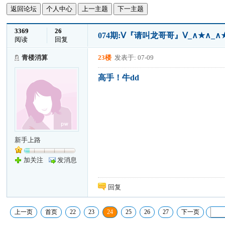
返回论坛
个人中心
上一主题
下一主题
3369
26
074期:Ⅴ『请叫龙哥哥』Ⅴ_∧★∧
阅读
回复
青楼消算
23楼
发表于: 07-09
高手！牛dd
新手上路
加关注
发消息
回复
上一页
首页
22
23
24
25
26
27
下一页