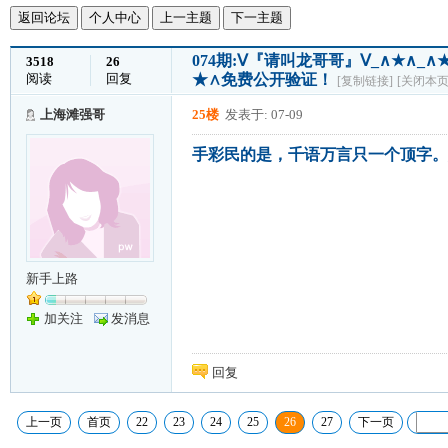
返回论坛
个人中心
上一主题
下一主题
074期:Ⅴ『请叫龙哥哥』Ⅴ_∧★∧
3518
26
阅读
回复
★∧免费公开验证！
[复制链接]
[关闭本页
上海滩强哥
25楼
发表于: 07-09
手彩民的是，千语万言只一个顶字。
新手上路
加关注
发消息
回复
上一页
首页
22
23
24
25
26
27
下一页