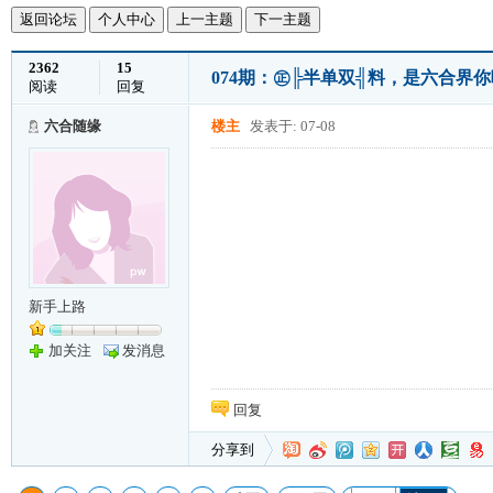
返回论坛
个人中心
上一主题
下一主题
2362
15
074期：㊣╠半单双╣料，是六合界
阅读
回复
六合随缘
楼主
发表于: 07-08
新手上路
加关注
发消息
回复
分享到