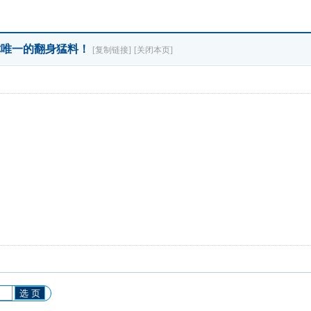
你唯一的翻身猛料！
[复制链接]
[关闭本页]
选 页