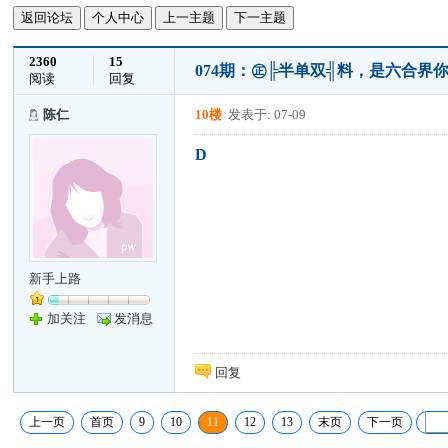
返回论坛
个人中心
上一主题
下一主题
2360
15
074期：㊣╠半单双╣料，是六合界
阅读
回复
陈仁
10楼
发表于: 07-09
D
新手上路
加关注
发消息
回复
上一页
首页
9
10
11
12
13
末页
下一页