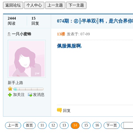
返回论坛
个人中心
上一主题
下一主题
2444
15
074期：㊣╠半单双╣料，是六合界
阅读
回复
一只小蜜蜂
13楼
发表于: 07-09
佩服佩服啊.
新手上路
加关注
发消息
回复
上一页
首页
11
12
13
14
15
16
下一页