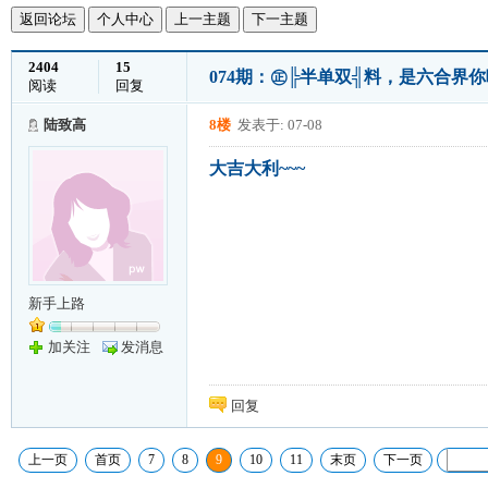
返回论坛
个人中心
上一主题
下一主题
2404
15
074期：㊣╠半单双╣料，是六合界
阅读
回复
陆致高
8楼
发表于: 07-08
大吉大利~~~
新手上路
加关注
发消息
回复
上一页
首页
7
8
9
10
11
末页
下一页