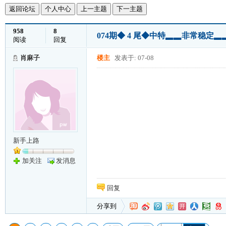
返回论坛
个人中心
上一主题
下一主题
958
8
074期◆ 4 尾◆中特▂▂非常稳定
阅读
回复
肖麻子
楼主
发表于: 07-08
新手上路
加关注
发消息
回复
分享到