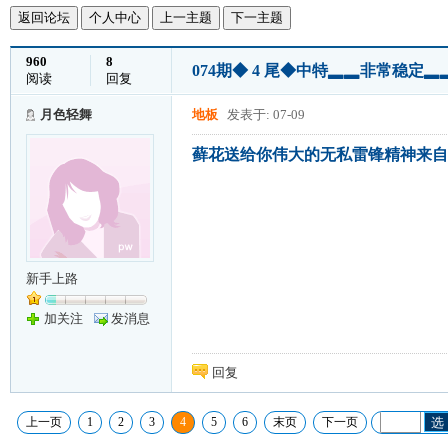
返回论坛
个人中心
上一主题
下一主题
960
8
074期◆ 4 尾◆中特▂▂非常稳定
阅读
回复
月色轻舞
地板
发表于: 07-09
藓花送给你伟大的无私雷锋精神来自
新手上路
加关注
发消息
回复
上一页
1
2
3
4
5
6
末页
下一页
选