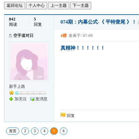
返回论坛
个人中心
上一主题
下一主题
842
5
074期：内幕公式-《 平特壹尾 》！
阅读
回复
空手道对日
4楼
发表于: 07-09
真精神！！！！！！
新手上路
加关注
发消息
回复
首页
2
3
4
5
6