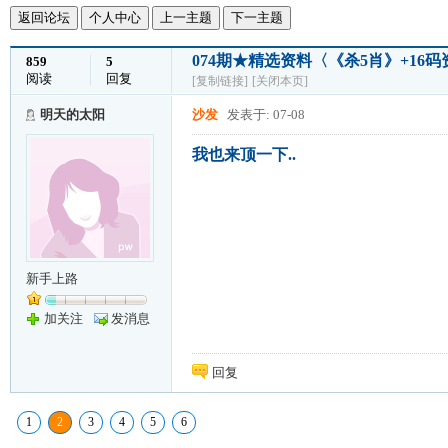
返回论坛
个人中心
上一主题
下一主题
074期★精选资料〈《杀5肖》+1
859
5
阅读
回复
[复制链接]
[关闭本页]
明天的太阳
沙发
发表于: 07-08
我也来顶一下..
新手上路
加关注
发消息
回复
1
2
3
4
5
6