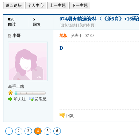
返回论坛
个人中心
上一主题
下一主题
074期★精选资料〈《杀5肖》+1
858
5
阅读
回复
[复制链接]
[关闭本页]
丰哥
地板
发表于: 07-08
D
新手上路
加关注
发消息
回复
1
2
3
4
5
6