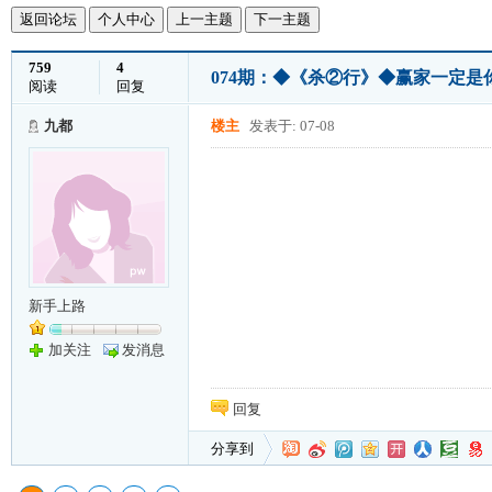
返回论坛
个人中心
上一主题
下一主题
759
4
074期：◆《杀②行》◆赢家一定是你!
阅读
回复
九都
楼主
发表于: 07-08
新手上路
加关注
发消息
回复
分享到