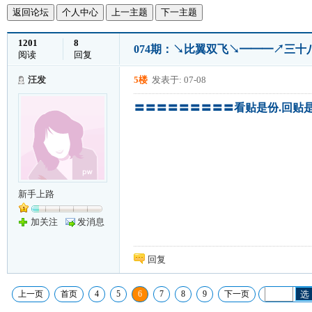
返回论坛
个人中心
上一主题
下一主题
1201
8
074期：↘比翼双飞↘━━━↗三
阅读
回复
汪发
5楼
发表于: 07-08
〓〓〓〓〓〓〓〓〓看贴是份.回贴
新手上路
加关注
发消息
回复
上一页
首页
4
5
6
7
8
9
下一页
选