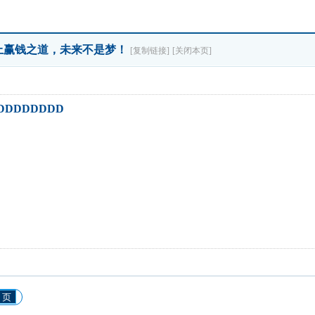
你码上赢钱之道，未来不是梦！
[复制链接]
[关闭本页]
DDDDDDD
 页