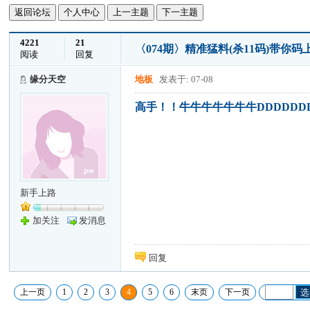
返回论坛
个人中心
上一主题
下一主题
4221
21
〈074期〉精准猛料(杀11码)带
阅读
回复
缘分天空
地板
发表于: 07-08
高手！！牛牛牛牛牛牛牛DDDDDDD
新手上路
加关注
发消息
回复
上一页
1
2
3
4
5
6
末页
下一页
选