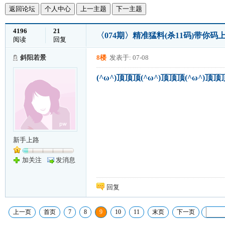
返回论坛
个人中心
上一主题
下一主题
4196
21
〈074期〉精准猛料(杀11码)带你
阅读
回复
斜阳若景
8楼
发表于: 07-08
(^ω^)顶顶顶(^ω^)顶顶顶(^ω^)顶顶
新手上路
加关注
发消息
回复
上一页
首页
7
8
9
10
11
末页
下一页