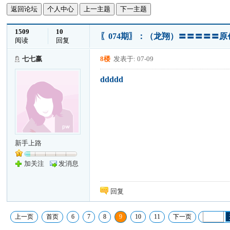
返回论坛
个人中心
上一主题
下一主题
1509
10
〖074期〗：（龙翔）〓〓〓〓〓
阅读
回复
七七赢
8楼
发表于: 07-09
ddddd
新手上路
加关注
发消息
回复
上一页
首页
6
7
8
9
10
11
下一页