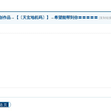
原创作品→【〔天玄地机码〕】→希望能帮到你〓〓〓〓〓
[复制链接
选 页