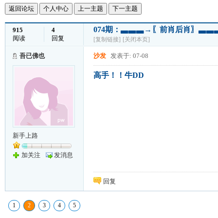
返回论坛
个人中心
上一主题
下一主题
074期：▃▃▃→〖前肖后肖〗▃▃
915
4
阅读
回复
[复制链接]
[关闭本页]
吾已佛也
沙发
发表于: 07-08
高手！！牛DD
新手上路
加关注
发消息
回复
1
2
3
4
5