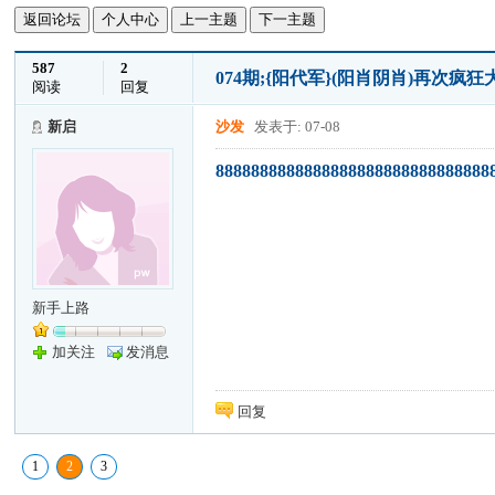
返回论坛
个人中心
上一主题
下一主题
587
2
074期;{阳代军}(阳肖阴肖)再次疯
阅读
回复
新启
沙发
发表于: 07-08
8888888888888888888888888888888
新手上路
加关注
发消息
回复
1
2
3