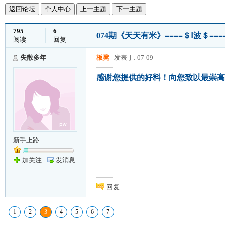
返回论坛
个人中心
上一主题
下一主题
795
6
074期《天天有米》====＄Ⅰ波＄===
阅读
回复
失散多年
板凳
发表于: 07-09
感谢您提供的好料！向您致以最崇高
新手上路
加关注
发消息
回复
1
2
3
4
5
6
7