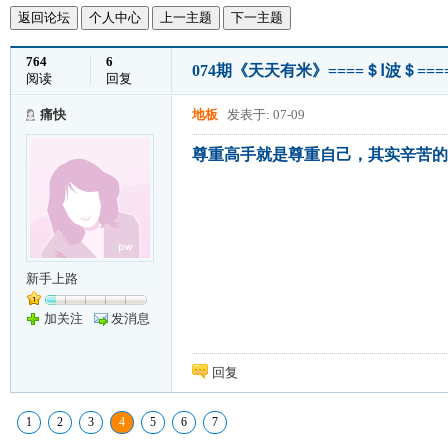
返回论坛
个人中心
上一主题
下一主题
764
6
074期《天天有米》====＄Ⅰ波＄===
阅读
回复
痛快
地板
发表于: 07-09
尊重高手就是尊重自己，其实辛苦的
新手上路
加关注
发消息
回复
1
2
3
4
5
6
7