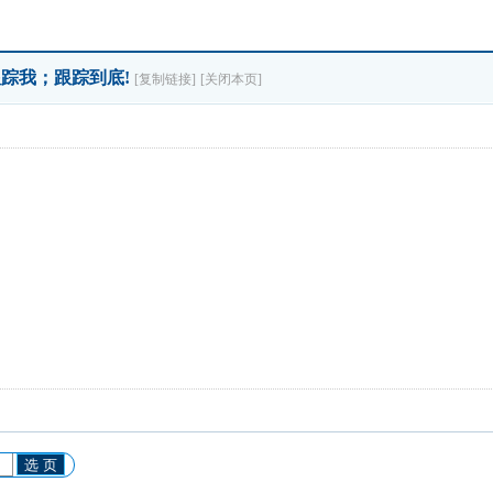
跟踪我；跟踪到底!
[复制链接]
[关闭本页]
选 页