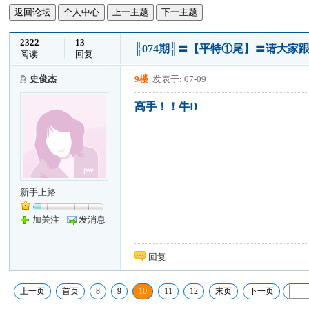
返回论坛
个人中心
上一主题
下一主题
2322
13
╠074期╣〓【平特①尾】〓请大家
阅读
回复
史俊杰
9楼
发表于: 07-09
高手！！牛D
新手上路
加关注
发消息
回复
上一页
首页
8
9
10
11
12
末页
下一页