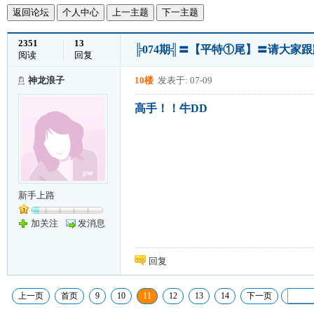
返回论坛
个人中心
上一主题
下一主题
2351
13
╠074期╣〓【平特①尾】〓请大家
阅读
回复
神龙浪子
10楼
发表于: 07-09
高手！！牛DD
新手上路
加关注
发消息
回复
上一页
首页
9
10
11
12
13
14
下一页