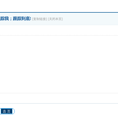
跟踪我；跟踪到底!
[复制链接]
[关闭本页]
选 页