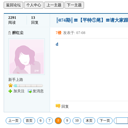
返回论坛
个人中心
上一主题
下一主题
2291
13
╠074期╣〓【平特①尾】〓请大家
阅读
回复
醉红尘
7楼
发表于: 07-08
d
新手上路
加关注
发消息
回复
上一页
首页
6
7
8
9
10
末页
下一页