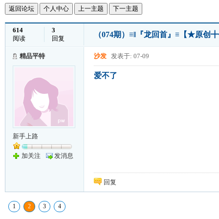
返回论坛
个人中心
上一主题
下一主题
614
3
（074期）≡‖『龙回首』≡【★原创
阅读
回复
精品平特
沙发
发表于: 07-09
爱不了
新手上路
加关注
发消息
回复
1
2
3
4