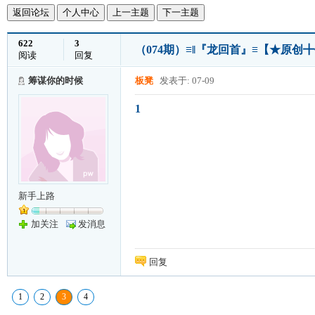
返回论坛
个人中心
上一主题
下一主题
622
3
（074期）≡‖『龙回首』≡【★原创
阅读
回复
筹谋你的时候
板凳
发表于: 07-09
1
新手上路
加关注
发消息
回复
1
2
3
4