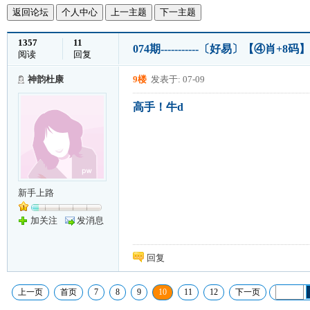
返回论坛
个人中心
上一主题
下一主题
1357
11
074期-----------〔好易〕【④肖+8码】
阅读
回复
神韵杜康
9楼
发表于: 07-09
高手！牛d
新手上路
加关注
发消息
回复
上一页
首页
7
8
9
10
11
12
下一页