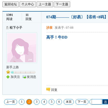
返回论坛
个人中心
上一主题
下一主题
1391
11
074期-----------〔好易〕【④肖+8码】
阅读
回复
松下小子
沙发
发表于: 07-08
高手！牛DD
新手上路
加关注
发消息
回复
上一页
1
2
3
4
5
6
末页
下一页
选