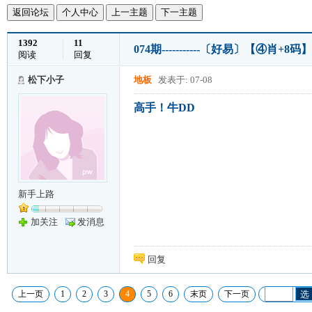
返回论坛
个人中心
上一主题
下一主题
1392
11
074期-----------〔好易〕【④肖+8码】
阅读
回复
松下小子
地板
发表于: 07-08
高手！牛DD
新手上路
加关注
发消息
回复
上一页
1
2
3
4
5
6
末页
下一页
选