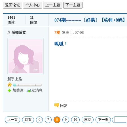
返回论坛
个人中心
上一主题
下一主题
1401
11
074期-----------〔好易〕【④肖+8码】
阅读
回复
后知后觉
7楼
发表于: 07-08
呱呱！
新手上路
加关注
发消息
回复
上一页
首页
6
7
8
9
10
末页
下一页