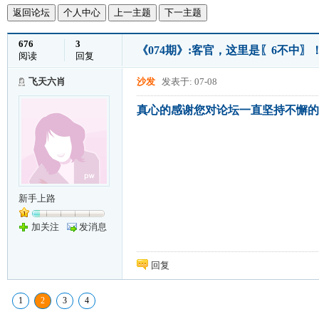
返回论坛
个人中心
上一主题
下一主题
676
3
《074期》:客官，这里是〖6不中〗
阅读
回复
飞天六肖
沙发
发表于: 07-08
真心的感谢您对论坛一直坚持不懈的
新手上路
加关注
发消息
回复
1
2
3
4